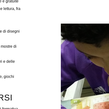
e e gratuite
 lettura, fra
e di disegni
, mostre di
i e delle
e, giochi
RSI
à formativa